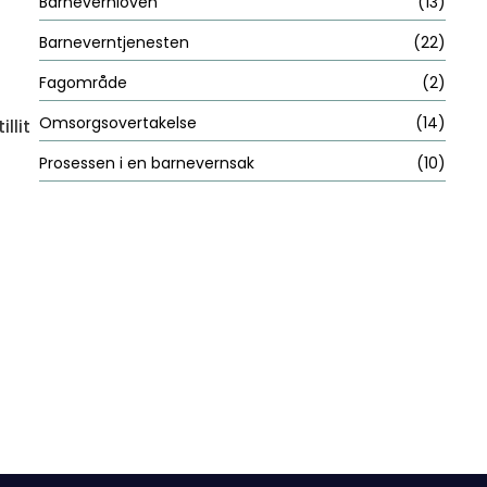
Barnevernloven
(13)
Barneverntjenesten
(22)
Fagområde
(2)
Omsorgsovertakelse
(14)
llit
Prosessen i en barnevernsak
(10)