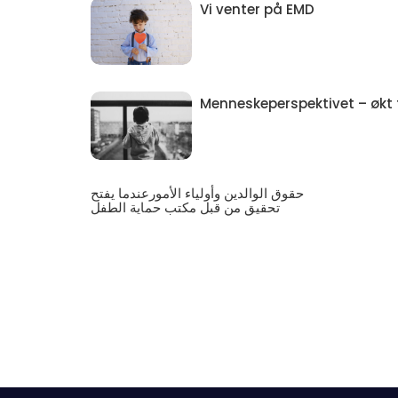
Vi venter på EMD
Menneskeperspektivet – økt ti
حقوق الوالدين وأولياء الأمورعندما يفتح
تحقيق من قبل مكتب حماية الطفل