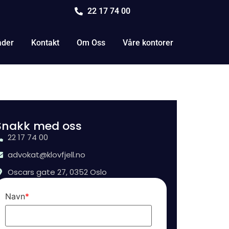
22 17 74 00
åder
Kontakt
Om Oss
Våre kontorer
Snakk med oss
22 17 74 00
advokat@klovfjell.no
Oscars gate 27, 0352 Oslo
Navn
*