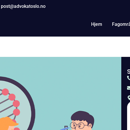
post@advokatoslo.no
Hjem
Fagomr