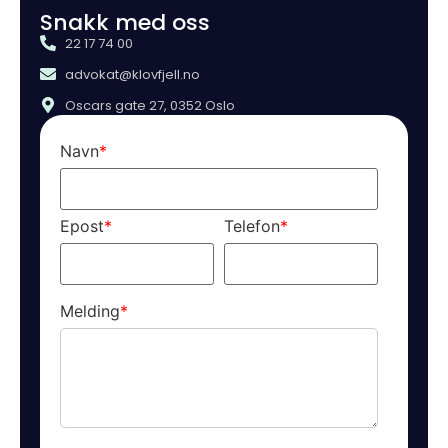
Snakk med oss
22 17 74 00
advokat@klovfjell.no
Oscars gate 27, 0352 Oslo
Navn
*
Epost
*
Telefon
*
Melding
*