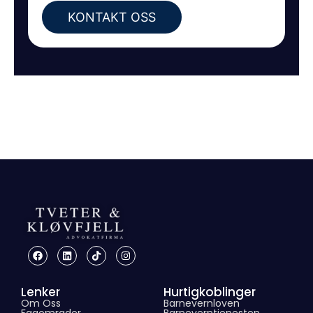
Lenker
Hurtigkoblinger
Om Oss
Barnevernloven