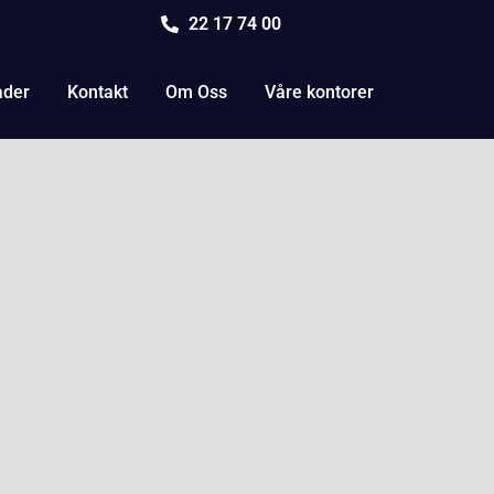
22 17 74 00
åder
Kontakt
Om Oss
Våre kontorer