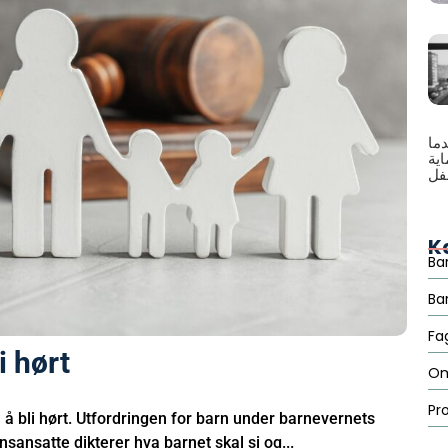
دما
ية
فل
K
Ba
Ba
Fa
i hørt
Om
Pr
til å bli hørt. Utfordringen for barn under barnevernets
sansatte dikterer hva barnet skal si og...