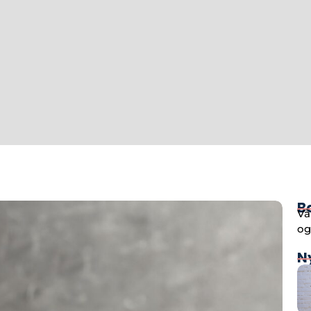
B
Vå
og
N