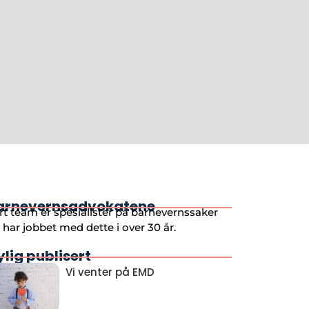
arnevernsadvokatene
rt team er spesialister på barnevernssaker
 har jobbet med dette i over 30 år.
ylig publisert
Vi venter på EMD