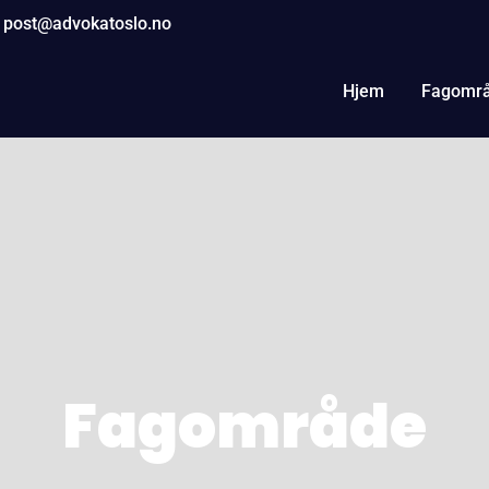
post@advokatoslo.no
Hjem
Fagomr
Fagområde