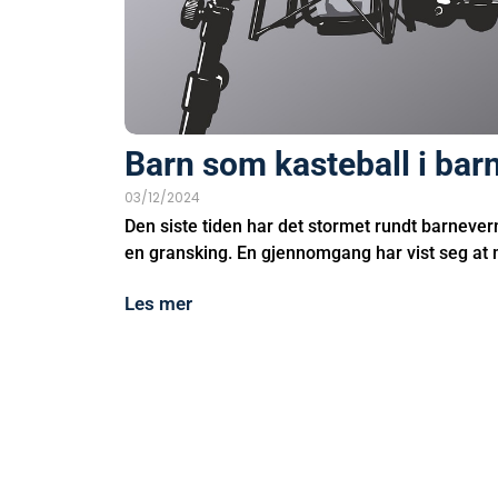
Barn som kasteball i bar
03/12/2024
Den siste tiden har det stormet rundt barnever
en gransking. En gjennomgang har vist seg at m
Les mer