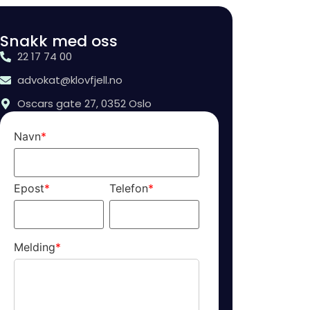
Snakk med oss
22 17 74 00
advokat@klovfjell.no
Oscars gate 27, 0352 Oslo
Navn
*
Epost
*
Telefon
*
Melding
*