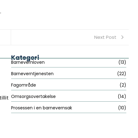
.
Next Post
Kategori
Barnevernloven
(13)
Barneverntjenesten
(22)
Fagområde
(2)
Omsorgsovertakelse
(14)
llit
Prosessen i en barnevernsak
(10)