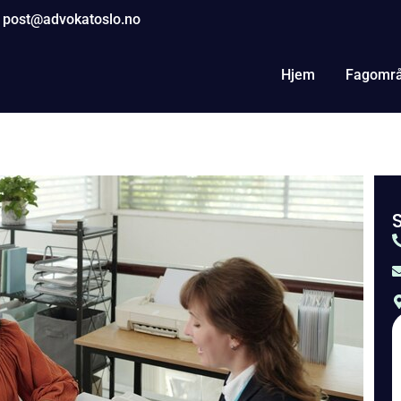
post@advokatoslo.no
Hjem
Fagomr