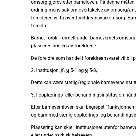
omsorg gjøres etter barneloven. På denne måten 
ordning mens sak om overtakelse av omsorg/ansva
forelderen vil ta over foreldreansvar/omsorg. B
foreldre.
Barnet forblir formelt under barnevernets omsorg.
plasseres hos en av foreldrene.
De foreldre som har del i foreldreansvaret vil bli
2.
Institusjon, jf. § 5-1 og § 5-8,
Dette kan være statlig/regionale barnevernsinstitu
3.
I opplærings- eller behandlingsinstitusjon når
Etter barnevernloven skal begrepet “funksjonhemm
og barn med særlig opplærings- og behandlingsbe
Plassering kan skje i institusjoner utenfor barnev
eller under psykisk helsevern.