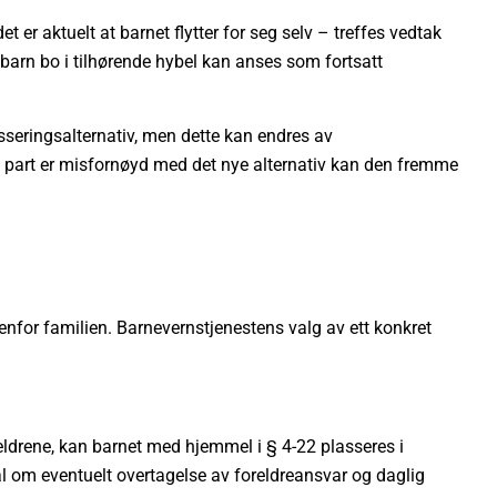
t er aktuelt at barnet flytter for seg selv – treffes vedtak
barn bo i tilhørende hybel kan anses som fortsatt
eringsalternativ, men dette kan endres av
n part er misfornøyd med det nye alternativ kan den fremme
nfor familien. Barnevernstjenestens valg av ett konkret
drene, kan barnet med hjemmel i § 4-22 plasseres i
l om eventuelt overtagelse av foreldreansvar og daglig