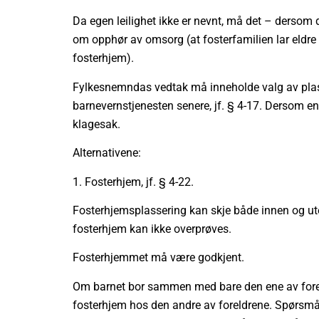
Da egen leilighet ikke er nevnt, må det – dersom de
om opphør av omsorg (at fosterfamilien lar eldre 
fosterhjem).
Fylkesnemndas vedtak må inneholde valg av plass
barnevernstjenesten senere, jf. § 4-17. Dersom e
klagesak.
Alternativene:
1.
Fosterhjem, jf. § 4-22.
Fosterhjemsplassering kan skje både innen og ute
fosterhjem kan ikke overprøves.
Fosterhjemmet må være godkjent.
Om barnet bor sammen med bare den ene av forel
fosterhjem hos den andre av foreldrene. Spørsmå