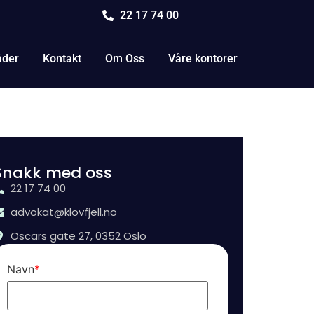
22 17 74 00
åder
Kontakt
Om Oss
Våre kontorer
Snakk med oss
22 17 74 00
advokat@klovfjell.no
Oscars gate 27, 0352 Oslo
Navn
*