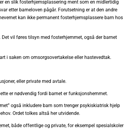
er en slik fosterhjemsplassering ment som en midlertidig
r etter barneloven pågår. Forutsetning er at den andre
arnevernet kan ikke permanent fosterhjemsplassere barn hos
 Det vil føres tilsyn med fosterhjemmet, også der barnet
 part i saken om omsorgsovertakelse eller hastevedtak.
sjoner, eller private med avtale.
 dette er nødvendig fordi barnet er funksjonshemmet.
et” også inkludere barn som trenger psykiskiatrisk hjelp
hov. Ordet tolkes altså her utvidende.
ernet, både offentlige og private, for eksempel spesialskoler