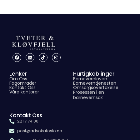
Lenker
Hurtigkoblinger
Om Oss
Barnevernloven
Fagomrader
Barneverntjenesten
Kontakt Oss
Omsorgsovertakelse
Våre kontorer
Prosessen i en
barnevernsak
Kontakt Oss
22 17 74 00
post@advokatoslo.no