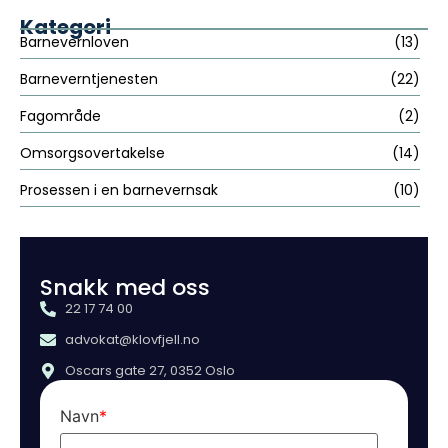
Kategori
Barnevernloven
(13)
Barneverntjenesten
(22)
Fagområde
(2)
Omsorgsovertakelse
(14)
Prosessen i en barnevernsak
(10)
Snakk med oss
22 17 74 00
advokat@klovfjell.no
Oscars gate 27, 0352 Oslo
Navn
*