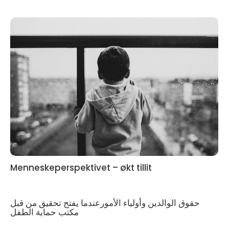
Menneskeperspektivet – økt tillit
حقوق الوالدين وأولياء الأمورعندما يفتح تحقيق من قبل
مكتب حماية الطفل