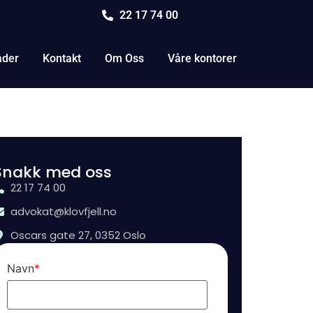
22 17 74 00
åder
Kontakt
Om Oss
Våre kontorer
Snakk med oss
22 17 74 00
advokat@klovfjell.no
Oscars gate 27, 0352 Oslo
Navn
*