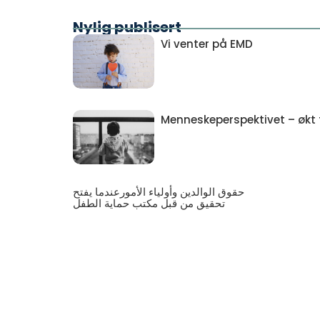
Nylig publisert
Vi venter på EMD
Menneskeperspektivet – økt ti
حقوق الوالدين وأولياء الأمورعندما يفتح
تحقيق من قبل مكتب حماية الطفل