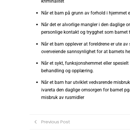
kriminalitet
Når et barn på grunn av forhold i hjemmet el
Når det er alvorlige mangler i den daglige o
personlige kontakt og trygghet som barnet tr
Når et barn opplever at foreldrene er ute av s
overveiende sannsynlighet for at barnets hels
Når et sykt, funksjonshemmet eller spesielt 
behandling og opplæring.
Når et barn har utviklet vedvarende misbruk a
ivareta den daglige omsorgen for barnet pga
misbruk av rusmidler
Previous Post