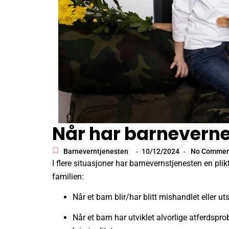
Når har barnevernet 
Barneverntjenesten
10/12/2024
No Commen
-
-
I flere situasjoner har barnevernstjenesten en plikt
familien:
Når et barn blir/har blitt mishandlet eller u
Når et barn har utviklet alvorlige atferdspro