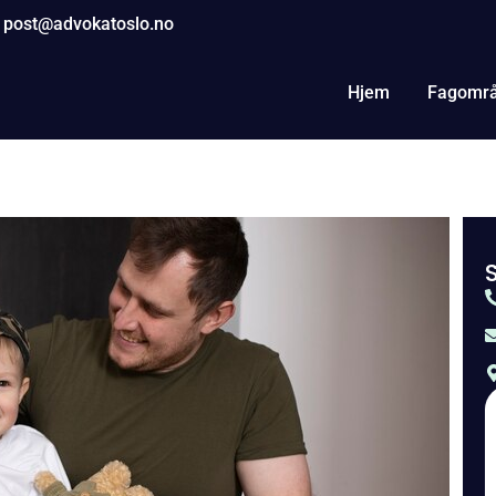
post@advokatoslo.no
Hjem
Fagomr