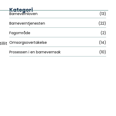
Kategori
Barnevernloven
(13)
Barneverntjenesten
(22)
Fagområde
(2)
Omsorgsovertakelse
(14)
llit
Prosessen i en barnevernsak
(10)