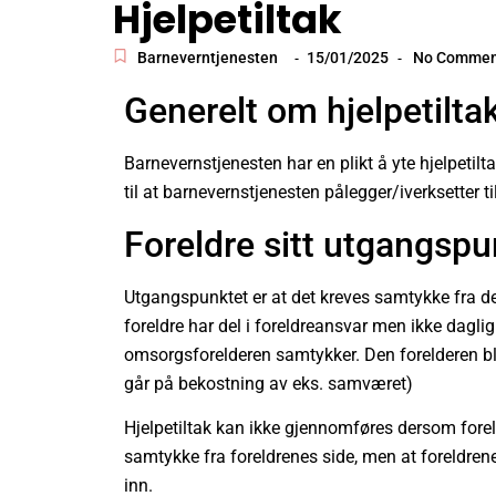
Hjelpetiltak
Barneverntjenesten
15/01/2025
No Commen
-
-
Generelt om hjelpetilta
Barnevernstjenesten har en plikt å yte hjelpetiltak
til at barnevernstjenesten pålegger/iverksetter t
Foreldre sitt utgangspu
Utgangspunktet er at det kreves samtykke fra 
foreldre har del i foreldreansvar men ikke dagli
omsorgsforelderen samtykker. Den forelderen blir 
går på bekostning av eks. samværet)
Hjelpetiltak kan ikke gjennomføres dersom foreld
samtykke fra foreldrenes side, men at foreldrene
inn.