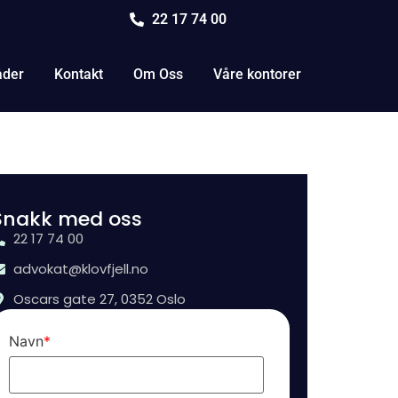
22 17 74 00
åder
Kontakt
Om Oss
Våre kontorer
Snakk med oss
22 17 74 00
advokat@klovfjell.no
Oscars gate 27, 0352 Oslo
Navn
*