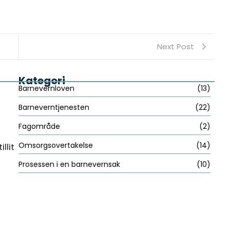
Next Post
Kategori
Barnevernloven
(13)
Barneverntjenesten
(22)
Fagområde
(2)
Omsorgsovertakelse
(14)
llit
Prosessen i en barnevernsak
(10)