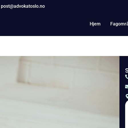
post@advokatoslo.no
Hjem
Fagomr