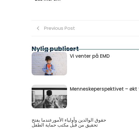
Previous Post
Nylig publisert
Vi venter på EMD
Menneskeperspektivet – økt ti
حقوق الوالدين وأولياء الأمورعندما يفتح
تحقيق من قبل مكتب حماية الطفل