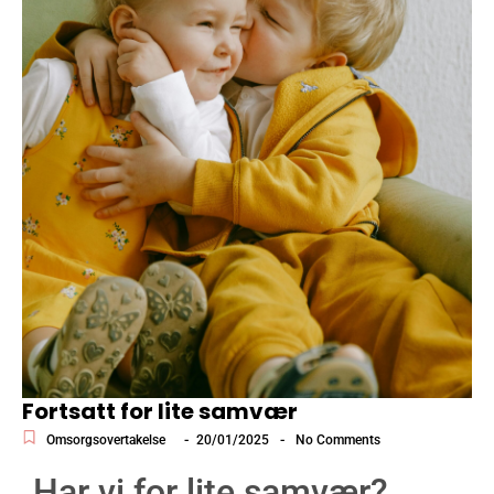
Fortsatt for lite samvær
-
-
Omsorgsovertakelse
20/01/2025
No Comments
Har vi for lite samvær?