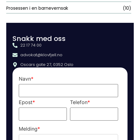
Prosessen i en barnevernsak
(10)
Snakk med oss
22 17 74 00
advokat@klovfjell.no
Oscars gate 27, 0352 Oslo
Navn
*
Epost
*
Telefon
*
Melding
*