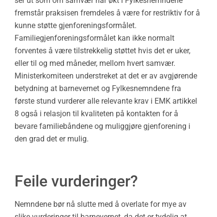
ser ut som om samvær har økt i Fylkesnemndene
fremstår praksisen fremdeles å være for restriktiv for å
kunne støtte gjenforeningsformålet.
Familiegjenforeningsformålet kan ikke normalt
forventes å være tilstrekkelig støttet hvis det er uker,
eller til og med måneder, mellom hvert samvær.
Ministerkomiteen understreket at det er av avgjørende
betydning at barnevernet og Fylkesnemndene fra
første stund vurderer alle relevante krav i EMK artikkel
8 også i relasjon til kvaliteten på kontakten for å
bevare familiebåndene og muliggjøre gjenforening i
den grad det er mulig.
Feile vurderinger?
Nemndene bør nå slutte med å overlate for mye av
slike vurderinger til barnevernet, da det er tydelig at