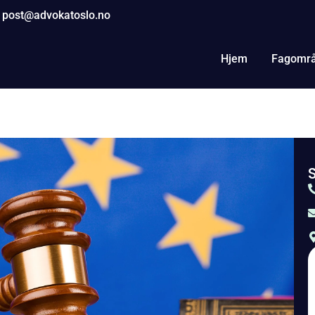
post@advokatoslo.no
Hjem
Fagomr