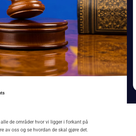
ts
 alle de områder hvor vi ligger i forkant på
e av oss og se hvordan de skal gjøre det.