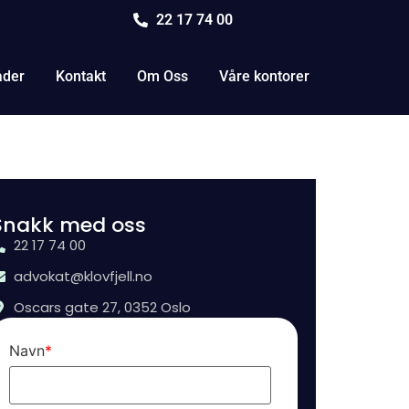
22 17 74 00
åder
Kontakt
Om Oss
Våre kontorer
Snakk med oss
22 17 74 00
advokat@klovfjell.no
Oscars gate 27, 0352 Oslo
Navn
*