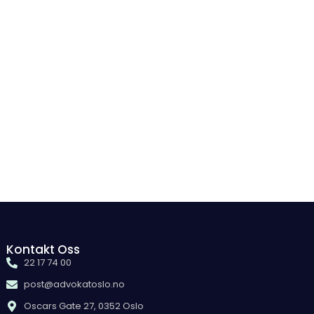
Kontakt Oss
22 17 74 00
post@advokatoslo.no
Oscars Gate 27, 0352 Oslo