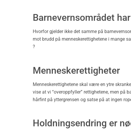
Barnevernsområdet har
Hvorfor gjelder ikke det samme på barnevernsom
mot brudd på menneskerettighetene i mange saker 
?
Menneskerettigheter
Menneskerettighetene skal være en ytre skranke
vise at vi “overoppfyller” rettighetene, men p
hårfint på yttergrensen og satse på at ingen rope
Holdningsendring er n