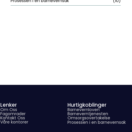
Prosessen i en barnevernsak
(10)
Lenker
Hurtigkoblinger
Om Oss
Barnevernloven
Fagomrader
Barneverntjenesten
Kontakt Oss
Omsorgsovertakelse
Våre kontorer
Prosessen i en barnevernsak